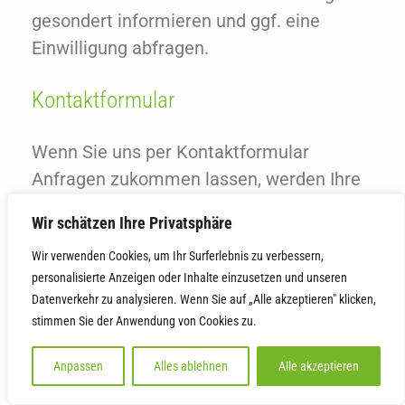
gesondert informieren und ggf. eine
Einwilligung abfragen.
Kontaktformular
Wenn Sie uns per Kontaktformular
Anfragen zukommen lassen, werden Ihre
Angaben aus dem Anfrageformular
Wir schätzen Ihre Privatsphäre
inklusive der von Ihnen dort angegebenen
Wir verwenden Cookies, um Ihr Surferlebnis zu verbessern,
Kontaktdaten zwecks Bearbeitung der
personalisierte Anzeigen oder Inhalte einzusetzen und unseren
Anfrage und für den Fall von
Datenverkehr zu analysieren. Wenn Sie auf „Alle akzeptieren" klicken,
Anschlussfragen bei uns gespeichert.
stimmen Sie der Anwendung von Cookies zu.
Diese Daten geben wir nicht ohne Ihre
Einwilligung weiter.
Anpassen
Alles ablehnen
Alle akzeptieren